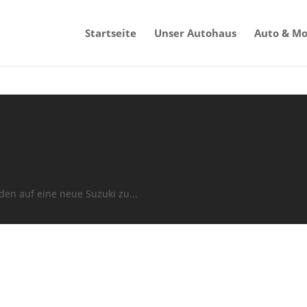
Startseite
Unser Autohaus
Auto & Mo
den auf eine neue Suzuki zu...