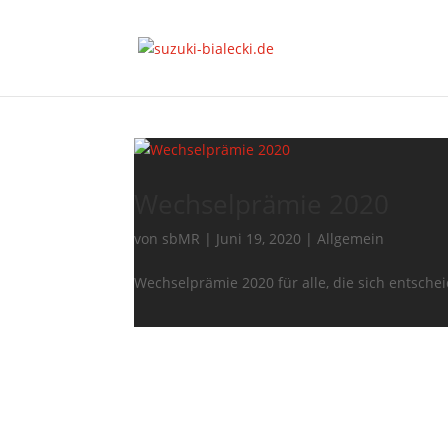
Wechselprämie 2020
von
sbMR
|
Juni 19, 2020
|
Allgemein
Wechselprämie 2020 für alle, die sich entschei